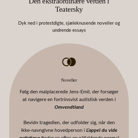
Den ekstraordinære verden i
Teatersky
Dyk ned i protestdigte, sjæleknusende noveller og
undrende essays
Noveller
Følg den malplacerede Jens-Emil, der forsøger
at navigere en fortrinsvist autistisk verden i
Omvendtland
Bevidn tragedien, der udfolder sig, når den
ikke-navngivne hovedperson i
L’appel du vide
autistique
finder ro efter en påfaldende normal