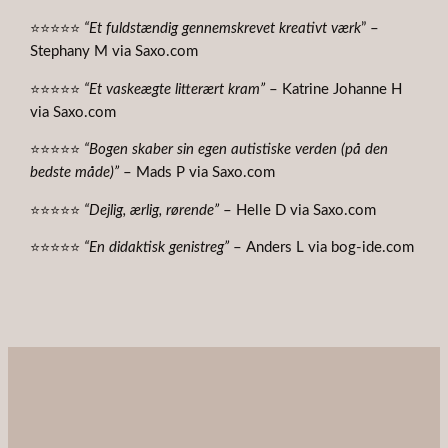
⭐⭐⭐⭐⭐
“Et fuldstændig gennemskrevet kreativt værk
” –
Stephany M via Saxo.com
⭐⭐⭐⭐⭐
“Et vaskeægte litterært kram”
– Katrine Johanne H
via Saxo.com
⭐⭐⭐⭐⭐
“Bogen skaber sin egen autistiske verden (på den
bedste måde)”
– Mads P via Saxo.com
⭐⭐⭐⭐⭐
“Dejlig, ærlig, rørende”
– Helle D via Saxo.com
⭐⭐⭐⭐⭐
“En didaktisk genistreg”
– Anders L via bog-ide.com