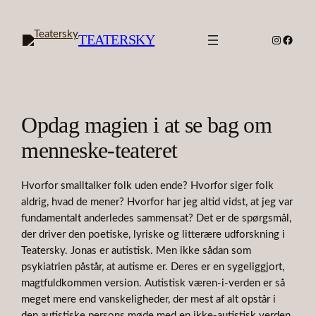
Skip
to
TEATERSKY
Instagra
Faceb
content
Opdag magien i at se bag om
menneske-teateret
Hvorfor smalltalker folk uden ende? Hvorfor siger folk
aldrig, hvad de mener? Hvorfor har jeg altid vidst, at jeg var
fundamentalt anderledes sammensat? Det er de spørgsmål,
der driver den poetiske, lyriske og litterære udforskning i
Teatersky. Jonas er autistisk. Men ikke sådan som
psykiatrien påstår, at autisme er. Deres er en sygeliggjort,
magtfuldkommen version. Autistisk væren-i-verden er så
meget mere end vanskeligheder, der mest af alt opstår i
den autistiske persons møde med en ikke-autistisk verden.